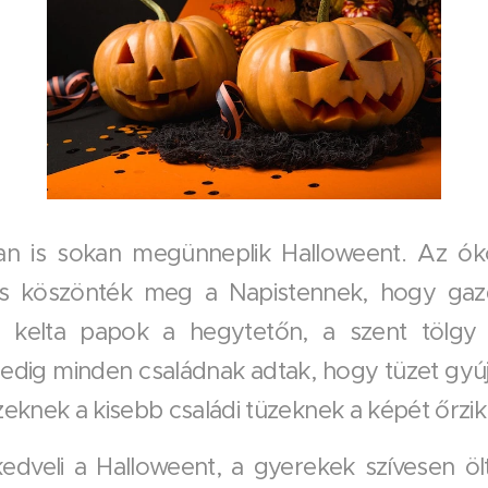
n is sokan megünneplik Halloweent. Az ók
és köszönték meg a Napistennek, hogy gaz
 kelta papok a hegytetőn, a szent tölgy 
 pedig minden családnak adtak, hogy tüzet gyú
eknek a kisebb családi tüzeknek a képét őrzi
edveli a Halloweent, a gyerekek szívesen ö