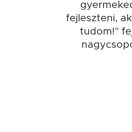
gyermeked
fejleszteni, 
tudom!" fe
nagycsopo