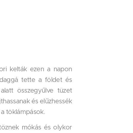
ori kelták ezen a napon
daggá tette a földet és
alatt összegyűlve tüzet
jthassanak és elűzhessék
k a töklámpások.
ltöznek mókás és olykor