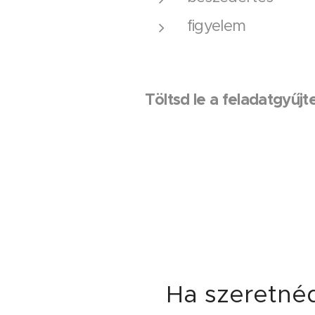
figyelem
Töltsd le a feladatgyűj
Ha szeretnéd