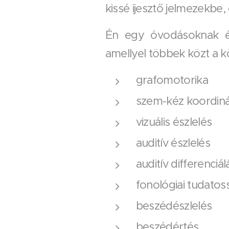
kissé ijesztő jelmezekbe
Én egy óvodásoknak és 
amellyel többek közt a 
grafomotorika
szem-kéz koordiná
vizuális észlelés
auditív észlelés
auditív differenciál
fonológiai tudatos
beszédészlelés
beszédértés