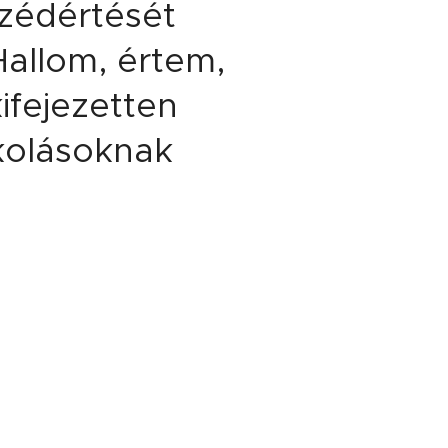
zédértését
Hallom, értem,
ifejezetten
kolásoknak