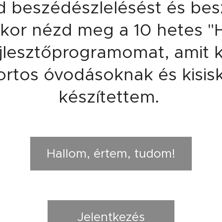
 beszédészlelésést és bes
akkor nézd meg a 10 hetes "
jlesztőprogramomat, amit k
rtos óvodásoknak és kisis
készítettem.
Hallom, értem, tudom!
Jelentkezés