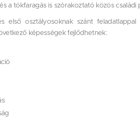
, és a tökfaragás is szórakoztató közös családi
első osztályosoknak szánt feladatlappal 
következő képességek fejlődhetnek:
ció
ás
ság