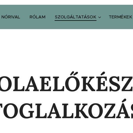
 NÓRIVAL
RÓLAM
SZOLGÁLTATÁSOK
TERMÉKEK
KOLAELŐKÉSZ
FOGLALKOZÁ