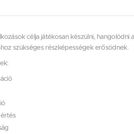
lkozások célja játékosan készülni, hangolódni 
sához szükséges részképességek erősödnek.
tek:
áció
ió
 értés
ság