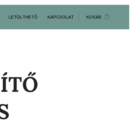
LETÖLTHETŐ
KAPCSOLAT
KOSÁR
ÍTŐ
S