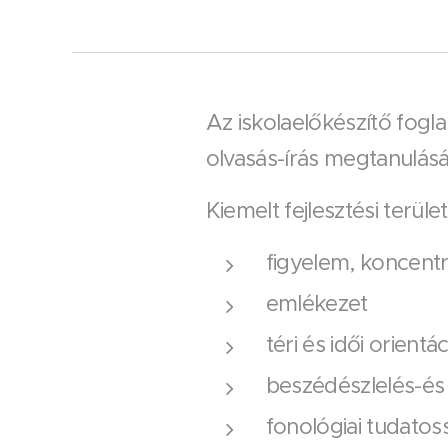
Az iskolaelőkészítő fogla
olvasás-írás megtanulá
Kiemelt fejlesztési terüle
figyelem, koncentr
emlékezet
téri és idői orientác
beszédészlelés-és
fonológiai tudatos