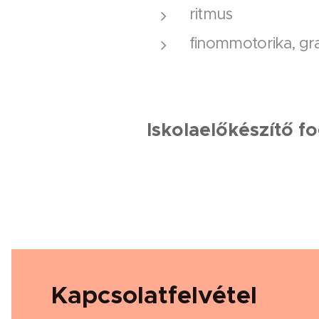
ritmus
finommotorika, gr
Iskolaelőkészítő f
Kapcsolatfelvétel