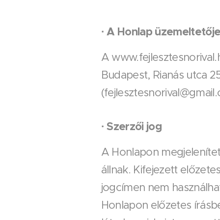
·
A Honlap üzemeltetőj
A www.fejlesztesnorival.
Budapest, Rianás utca 25
(fejlesztesnorival@gmail
·
Szerzői jog
A Honlapon megjelenített
állnak. Kifejezett előze
jogcímen nem használhatj
Honlapon előzetes írásbe