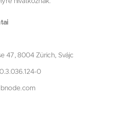
yre hivatkoznak.
tai
e 47, 8004 Zürich, Svájc
0.3.036.124-0
bnode.com