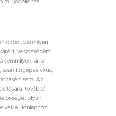
lló mű jogellenes
en okból, bármilyen
kárért, veszteségért
bá semmilyen, arra
s, számítógépes vírus,
tozásért sem. Az
osítására, továbbá
elősséget olyan,
 melyek a Honlaphoz