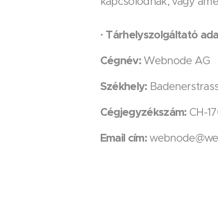
kapcsolódnak, vagy amel
·
Tárhelyszolgáltató ada
Cégnév:
Webnode AG
Székhely:
Badenerstrass
Cégjegyzékszám:
CH-17
Email cím:
webnode@we