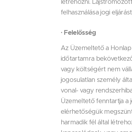
létrehozni. Lajstromozott
felhasználása jogi eljárá
·
Felelősség
Az Üzemeltető a Honlap h
időtartamra bekövetkező
vagy költségért nem váll
jogosulatlan személy ált
vonal- vagy rendszerhi
Üzemeltető fenntartja a 
elérhetőségük megszünte
harmadik fél által létreh