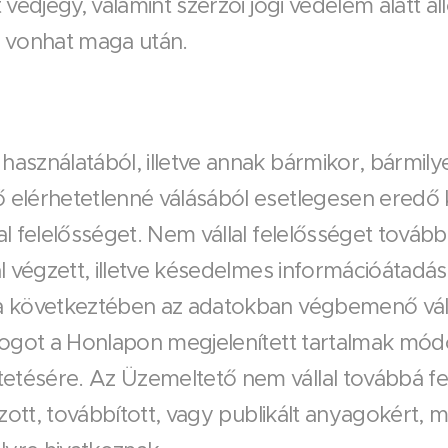
 védjegy, valamint szerzői jogi védelem alatt á
st vonhat maga után.
asználatából, illetve annak bármikor, bármily
 elérhetetlenné válásából esetlegesen eredő 
al felelősséget. Nem vállal felelősséget továb
al végzett, illetve késedelmes információátadá
ba következtében az adatokban végbemenő vál
jogot a Honlapon megjelenített tartalmak mód
tésére. Az Üzemeltető nem vállal továbbá fel
ozott, továbbított, vagy publikált anyagokért,