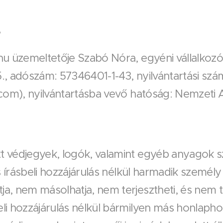
e
hu üzemeltetője Szabó Nóra, egyéni vállalkozó
., adószám: 57346401-1-43, nyilvántartási szá
.com), nyilvántartásba vevő hatóság: Nemzeti 
 védjegyek, logók, valamint egyéb anyagok sz
tes írásbeli hozzájárulás nélkül harmadik szem
a, nem másolhatja, nem terjesztheti, és nem te
li hozzájárulás nélkül bármilyen más honlaphoz