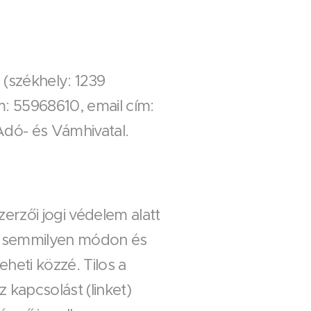
 (székhely: 1239
m: 55968610, email cím:
Adó- és Vámhivatal.
erzői jogi védelem alatt
ély semmilyen módon és
heti közzé. Tilos a
 kapcsolást (linket)