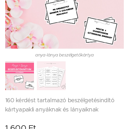
anya-lánya beszélgetőkártya
160 kérdést tartalmazó beszélgetésindító
kártyapakli anyáknak és lányaiknak
1 600
Ft