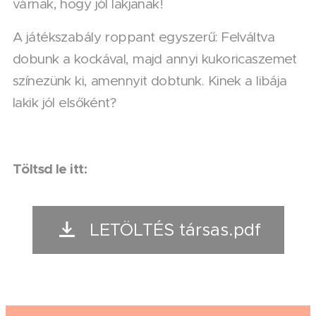
várnak, hogy jól lakjanak! 🦆✨
A játékszabály roppant egyszerű: Felváltva
dobunk a kockával, majd annyi kukoricaszemet
színezünk ki, amennyit dobtunk. Kinek a libája
lakik jól elsőként?
Töltsd le itt:
LETÖLTÉS társas.pdf